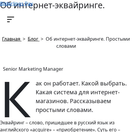
Об интернет-эквайринге.
Bilderlings Pay
Простыми словами
19 июля, 2019
Главная
>
Блог
>
Об интернет-эквайринге. Простыми
словами
К
Senior Marketing Manager
ак он работает. Какой выбрать.
Какая система для интернет-
магазинов. Рассказываем
простыми словами.
Эквайринг – слово, пришедшее в русский язык из
английского «acquire» – «приобретение». Суть его –