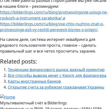
О системе работы разных сторон ранее мы уже писали
в нашем блоге – рекомендуем:
https://bilderlings.com/ru/blog/protsessingovie-uslugi-ne-
roskosh-a-instrument-zarabotka/
и
https://bilderlings.com/ru/blog/vse-chto-nuzhno-znat-o-
protsessinge-esli-vy-reshili-perevesti-biznes-v-onlajn/
.
На самом деле, система интернет-эквайринга для
рядового пользователя проста, главное – сделать
правильный шаг и все четко просчитать заранее.
Related posts:
Тенденции финансового рынка: важный ориентир
Все способы вывода денег с Kwork для фрилансера
Карты иностранных банков
Открытие счета за рубежом гражданами Украины
Мультивалютный счёт в Bilderlings
Индивидуальные IBAN, 19 валют, платежы SEPA/ SEPA