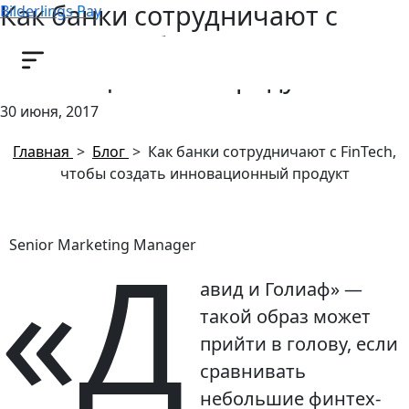
Как банки сотрудничают с
Bilderlings Pay
FinTech, чтобы создать
инновационный продукт
30 июня, 2017
Главная
>
Блог
>
Как банки сотрудничают с FinTech,
чтобы создать инновационный продукт
«Д
Senior Marketing Manager
авид и Голиаф» —
такой образ может
прийти в голову, если
сравнивать
небольшие финтех-