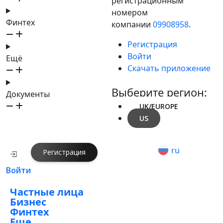
регистрационным
номером
Финтех
компании
09908958
.
Регистрация
Войти
Ещё
Скачать приложение
Выберите регион:
Документы
UK/EUROPE
US
ru
Регистрация
Войти
Частные лица
Бизнес
Финтех
Еще