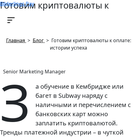
Готовим криптовалюты к
Bilderlings Pay
оплате: истории успеха
23 июля, 2018
Главная
>
Блог
>
Готовим криптовалюты к оплате:
истории успеха
З
Senior Marketing Manager
а обучение в Кембридже или
багет в Subway наряду с
наличными и перечислением с
банковских карт можно
заплатить криптовалютой.
Тренды платежной индустрии – в чуткой