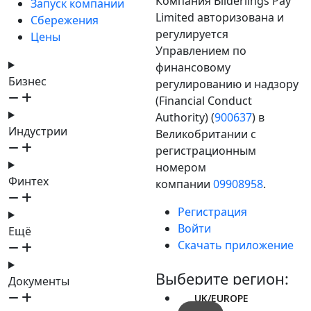
Компания Bilderlings Pay
Запуск компании
Limited авторизована и
Сбережения
регулируется
Цены
Управлением по
финансовому
Бизнес
регулированию и надзору
(Financial Conduct
Authority) (
900637
) в
Индустрии
Великобритании с
регистрационным
номером
Финтех
компании
09908958
.
Регистрация
Войти
Ещё
Скачать приложение
Выберите регион:
Документы
UK/EUROPE