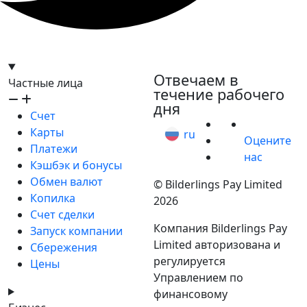
hello@bilder.io
Отвечаем в
Частные лица
течение рабочего
дня
Счет
Карты
ru
Оцените
Платежи
нас
Кэшбэк и бонусы
Обмен валют
© Bilderlings Pay Limited
Копилка
2026
Счет сделки
Компания Bilderlings Pay
Запуск компании
Limited авторизована и
Сбережения
регулируется
Цены
Управлением по
финансовому