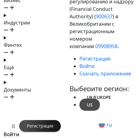
Бизнес
регулированию и надзору
(Financial Conduct
Authority) (
900637
) в
Индустрии
Великобритании с
регистрационным
номером
Финтех
компании
09908958
.
Регистрация
Войти
Ещё
Скачать приложение
Выберите регион:
Документы
UK/EUROPE
US
ru
Регистрация
Войти