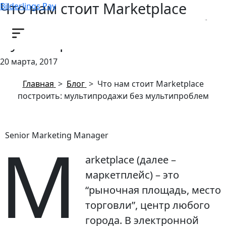
Что нам стоит Marketрlace
Bilderlings Pay
построить: мультипродажи без
мультипроблем
20 марта, 2017
Главная
>
Блог
>
Что нам стоит Marketрlace
построить: мультипродажи без мультипроблем
M
Senior Marketing Manager
arketрlace (далее –
маркетплейс) – это
“рыночная площадь, место
торговли”, центр любого
города. В электронной