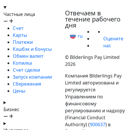
hello@bilder.io
Отвечаем в
Частные лица
течение рабочего
дня
Счет
Карты
ru
Оцените
Платежи
нас
Кэшбэк и бонусы
Обмен валют
© Bilderlings Pay Limited
Копилка
2026
Счет сделки
Компания Bilderlings Pay
Запуск компании
Limited авторизована и
Сбережения
регулируется
Цены
Управлением по
финансовому
Бизнес
регулированию и надзору
(Financial Conduct
Authority) (
900637
) в