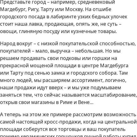
Представьте город – например, средневековый
Магдебург, Ригу, Тарту или Москву. На отшибе
городского посада в лабиринте узких бедных улочек
стоит наша лавка, продающая, опять же, не суть –
овощи, глиняную посуду или кузнечные товары.
Народ вокруг – с низкой покупательской способностью,
покупателей – мало, выручка – небольшая. Но мы
решаем продавать свои подковы или горшки на
прекрасной мощеной площади в центре Магдебурга
или Тарту под сенью замка и городского собора. Там
много людей, мы расширяем ассортимент, логично,
наши продажи идут вверх – и мы уже подумываем
заняться тем, что сейчас называется масштабирование,
открыв свои магазины в Риме и Вене…
А теперь на этом же примере рассмотрим возможность
самой настоящей кросс-продажи, когда на центральной
площади соберутся все торговцы и ваш покупатель
помимо керамических горшочков ручной работы купил