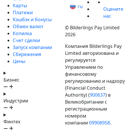
Карты
ru
Оцените
Платежи
нас
Кэшбэк и бонусы
Обмен валют
© Bilderlings Pay Limited
Копилка
2026
Счет сделки
Компания Bilderlings Pay
Запуск компании
Limited авторизована и
Сбережения
регулируется
Цены
Управлением по
финансовому
Бизнес
регулированию и надзору
(Financial Conduct
Authority) (
900637
) в
Индустрии
Великобритании с
регистрационным
номером
Финтех
компании
09908958
.