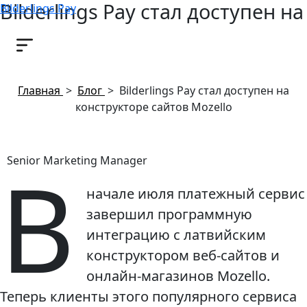
Bilderlings Pay стал доступен на
Bilderlings Pay
конструкторе сайтов Mozello
7 июля, 2017
Главная
>
Блог
>
Bilderlings Pay стал доступен на
конструкторе сайтов Mozello
В
Senior Marketing Manager
начале июля платежный сервис
завершил программную
интеграцию с латвийским
конструктором веб-сайтов и
онлайн-магазинов Mozello.
Теперь клиенты этого популярного сервиса