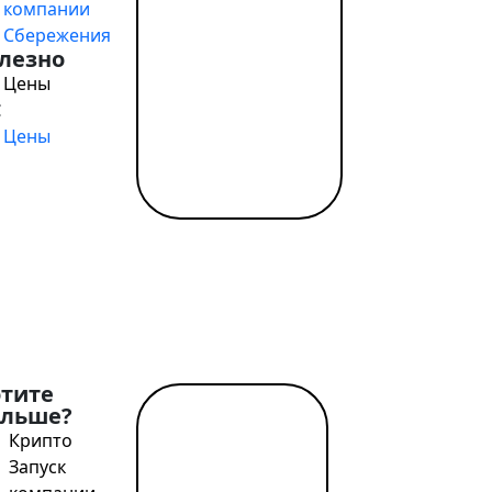
компании
Сбережения
лезно
Цены
Цены
отите
ольше?
Читать
Крипто
далее →
Запуск
 поддержке детей в больницах