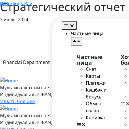
Стратегический отчет B
Bilderlings Pay
3 июля, 2024
Гла
Частные лица
Частные
Хо
лица
бо
Financial Department
Счет
Карты
Платежи
Мультивалютный счёт в Bilderlings
Кэшбэк и
Индивидуальные IBAN, 19 валют, платежы SEPA/ SEPA Ins
бонусы
Узнать больше
Обмен
валют
Мультивалютный счёт в Bilderlings
Копилка
Индивидуальные IBAN, 19 валют, платежы SEPA/ SEPA Ins