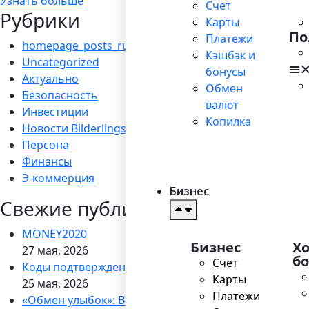
Узнать больше
Счет
Рубрики
Карты
По
Платежи
homepage_posts_ru
Кэшбэк и
Uncategorized
бонусы
Актуально
Обмен
Безопасность
валют
Инвестиции
Копилка
Новости Bilderlings
Персона
Финансы
Э-коммерция
Бизнес
Свежие публикации
MONEY2020
Бизнес
Х
27 мая, 2026
б
Счет
Коды подтверждения через WhatsApp
Карты
25 мая, 2026
Платежи
«Обмен улыбок»: Bilderlings запускает кампанию по