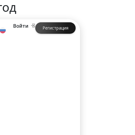
год
Войти
Регистрация
3 год
ин день.
ин день.