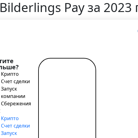
ilderlings Pay за 2023 
вная
>
Блог
>
Стратегический отчет Bilderlings Pay за 202
тите
льше?
Читать
Крипто
далее →
Счет сделки
Запуск
компании
tant / SWIFT, выгодный обмен, удалённое открытие за од
Сбережения
Крипто
Счет сделки
tant / SWIFT, выгодный обмен, удалённое открытие за од
Запуск