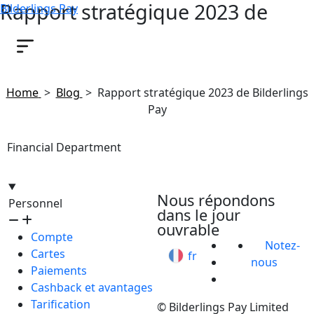
Rapport stratégique 2023 de
Bilderlings Pay
Bilderlings Pay
July 3, 2024
Home
>
Blog
>
Rapport stratégique 2023 de Bilderlings
Pay
Financial Department
hello@bilder.io
Nous répondons
Personnel
dans le jour
ouvrable
Compte
Notez-
Cartes
fr
nous
Paiements
Cashback et avantages
Tarification
© Bilderlings Pay Limited