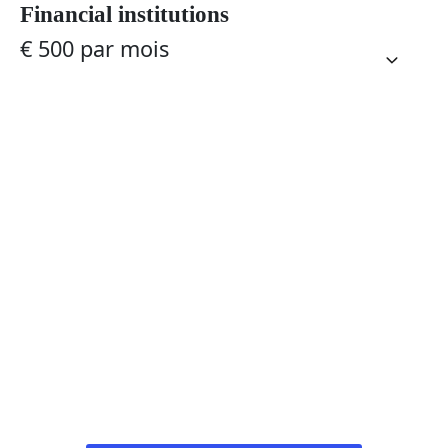
Financial institutions
€ 500 par mois
Simplifiez-vous la vie et
réussissez
Rejoignez Bilder pour des solutions financières
modernes