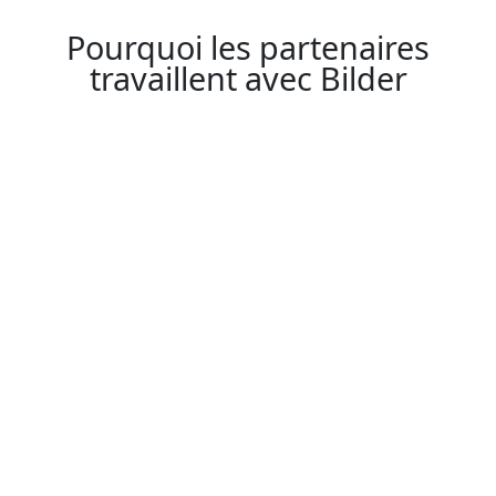
Pourquoi les partenaires
travaillent avec Bilder
Versements réguliers
Bilderlings récompense généreusement ses
partenaires, car attirer des clients de qualité
demande du temps, de l’expérience et de la
confiance.