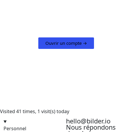
Obtenez un super pouvoir
pour votre entreprise
Ouvrir un compte n'a jamais été aussi simple :
tout se fait en ligne et de manière très pratique
Ouvrir un compte →
Visited 41 times, 1 visit(s) today
hello@bilder.io
Nous répondons
Personnel