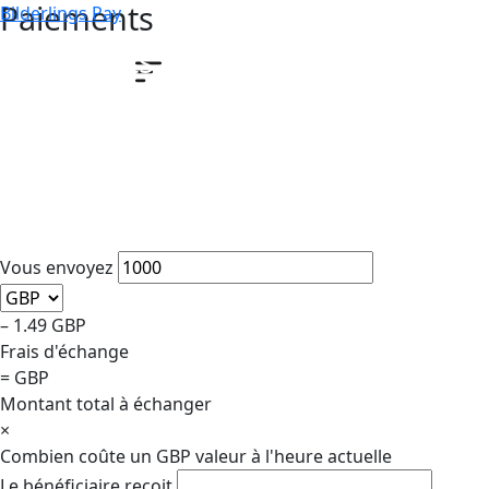
Paiements
Bilderlings Pay
Paiements transfrontaliers
rapides pour les entreprises
Effectuez des paiements transfrontaliers plus rapidement
et échangez les devises courantes à un taux avantageux,
conforme au marché
Vous envoyez
–
1.49
GBP
Frais d'échange
=
GBP
Montant total à échanger
×
Combien coûte un
GBP
valeur à l'heure actuelle
Le bénéficiaire reçoit