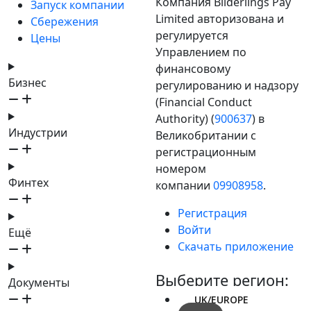
Компания Bilderlings Pay
Запуск компании
Limited авторизована и
Сбережения
регулируется
Цены
Управлением по
финансовому
Бизнес
регулированию и надзору
(Financial Conduct
Authority) (
900637
) в
Индустрии
Великобритании с
регистрационным
номером
Финтех
компании
09908958
.
Регистрация
Войти
Ещё
Скачать приложение
Выберите регион:
Документы
UK/EUROPE