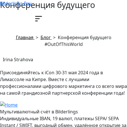
Конференция будущего
Bilderlings Pay
#OutOfThisWorld
14 мая, 2024
Главная
>
Блог
>
Конференция будущего
#OutOfThisWorld
Irina Strahova
Присоединяйтесь к iCon 30-31 мая 2024 года в
Лимассоле на Кипре. Вместе с лучшими
профессионалами цифрового маркетинга со всего мира
на самой грандиозной партнерской конференции года!
Мультивалютный счёт в Bilderlings
Индивидуальные IBAN, 19 валют, платежы SEPA/ SEPA
Instant / SWIFT, выгодный обмен, удалённое открытие за