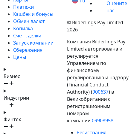
ru
Оцените
Платежи
нас
Кэшбэк и бонусы
Обмен валют
© Bilderlings Pay Limited
Копилка
2026
Счет сделки
Компания Bilderlings Pay
Запуск компании
Limited авторизована и
Сбережения
регулируется
Цены
Управлением по
финансовому
Бизнес
регулированию и надзору
(Financial Conduct
Authority) (
900637
) в
Индустрии
Великобритании с
регистрационным
номером
Финтех
компании
09908958
.
Регистрация