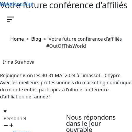
Votre future conférence d’affiliés
Bilderlings Pay
#OutOfThisWorld
May 14, 2024
Home
>
Blog
>
Votre future conférence d’affiliés
#OutOfThisWorld
Irina Strahova
Rejoignez iCon les 30-31 MAI 2024 à Limassol – Chypre.
Avec les meilleurs professionnels du marketing numérique
du monde entier, participez à l’ultime conférence
d’affiliation de l’année !
hello@bilder.io
Nous répondons
Personnel
dans le jour
ouvrable