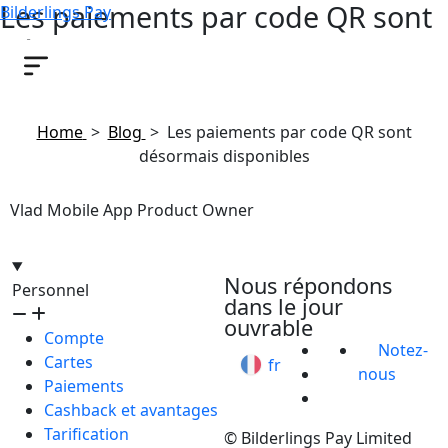
Les paiements par code QR sont
Bilderlings Pay
désormais disponibles
December 18, 2023
Home
>
Blog
>
Les paiements par code QR sont
désormais disponibles
Vlad Mobile App Product Owner
hello@bilder.io
Nous répondons
Personnel
dans le jour
ouvrable
Compte
Notez-
Cartes
fr
nous
Paiements
Cashback et avantages
Tarification
© Bilderlings Pay Limited