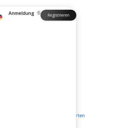
Anmeldung
Registrieren
hello@bilder.io
Wir antworten
innerhalb eines
Arbeitstages
Bewerten
de
Sie uns