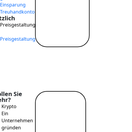
Hilfe
Einsparung
Blog
Treuhandkonto
zlich
Juristische
Preisgestaltung
Dokumente
→
Website-Bedingungen
Preisgestaltung
Datenschutzbestimm
llen Sie
hr?
Mehr
Krypto
lesen →
Ein
Unternehmen
gründen