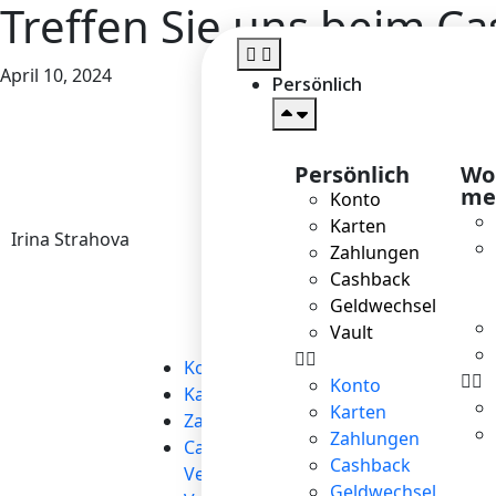
Treffen Sie uns beim C
April 10, 2024
Persönlich
Persönlich
Wol
me
Konto
Karten
Irina Strahova
Zahlungen
Cashback
Geldwechsel
Vault
Persönlich
→
S
Konto
Z
Konto
Karten
E
Karten
Zahlungen
P
Zahlungen
Cashback und
Fin
Cashback
Vergünstigungen
Geldwechsel
F