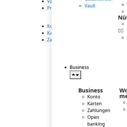
Vault
Vault
Preisgestaltung
Nüt
Business
→
Konto
Karten
Zahlungen
Business
Business
Wo
me
Konto
Karten
Zahlungen
Open
banking