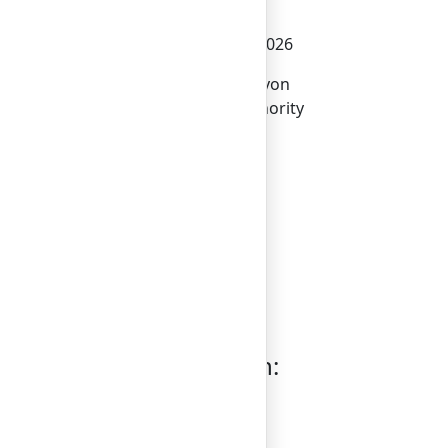
© Bilderlings Pay Limited 2026
Bilderlings Pay Limited ist von
der Financial Conduct Authority
(
900637
) im Vereinigten
ungen
Königreich unter der
Unternehmensnummer
09908958
zugelassen und
unterliegt deren Aufsicht.
Registrieren Sie sich
Einloggen
Holen Sie sich die App
Region auswählen:
UK/EUROPE
US