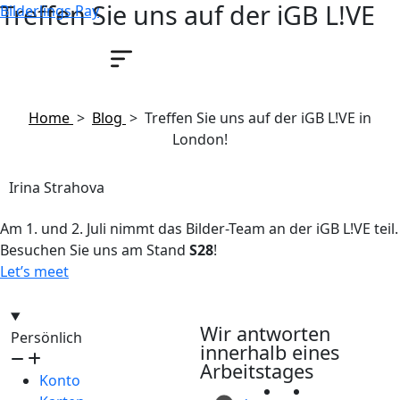
Treffen Sie uns auf der iGB L!VE
Bilderlings Pay
in London!
Juni 26, 2026
Home
>
Blog
>
Treffen Sie uns auf der iGB L!VE in
London!
Irina Strahova
Am 1. und 2. Juli nimmt das Bilder-Team an der iGB L!VE teil.
Besuchen Sie uns am Stand
S28
!
Let’s meet
hello@bilder.io
Wir antworten
Persönlich
innerhalb eines
Arbeitstages
Konto