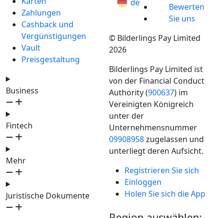
Karten
de
Bewerten
Zahlungen
Sie uns
Cashback und
Vergünstigungen
© Bilderlings Pay Limited
Vault
2026
Preisgestaltung
Bilderlings Pay Limited ist
von der Financial Conduct
Business
Authority (
900637
) im
Vereinigten Königreich
unter der
Fintech
Unternehmensnummer
09908958
zugelassen und
unterliegt deren Aufsicht.
Mehr
Registrieren Sie sich
Einloggen
Holen Sie sich die App
Juristische Dokumente
Region auswählen: