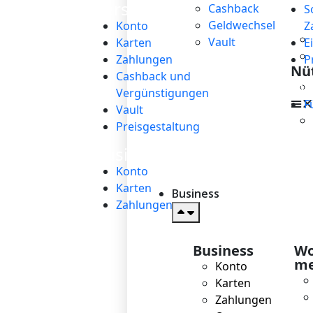
Persönlich
→
Cashback
S
Geldwechsel
Konto
Z
Vault
Karten
E
Zahlungen
P
Nüt
Cashback und
Fin
Vergünstigungen
F
Vault
Preisgestaltung
Business
→
Konto
Karten
Business
Zahlungen
Business
Wo
me
Konto
Karten
Zahlungen