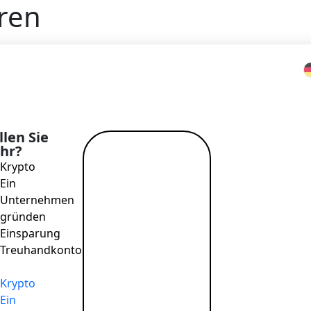
ren
Home
>
Blog
>
Stornierung von Gebühren
len Sie
hr?
Mehr lesen
Krypto
→
Ein
Unternehmen
gründen
Einsparung
Treuhandkonto
Krypto
Ein