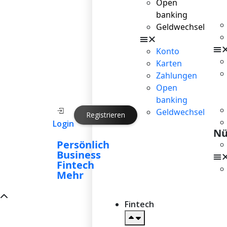
Open
banking
Geldwechsel
Konto
Karten
Zahlungen
Open
banking
Geldwechsel
Registrieren
Login
Nü
Persönlich
Business
Fintech
Mehr
Fintech