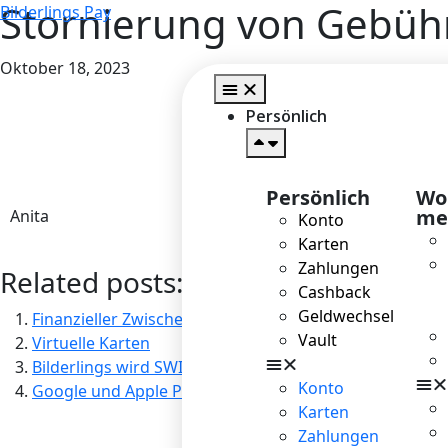
Stornierung von Gebüh
Bilderlings Pay
Oktober 18, 2023
Persönlich
Persönlich
Wol
me
Anita
Konto
Karten
Zahlungen
Related posts:
Cashback
Geldwechsel
Finanzieller Zwischenbericht 2021
Vault
Virtuelle Karten
Bilderlings wird SWIFT-Mitglied
Konto
Google und Apple Pay wurden kürzlich eingeführt
Karten
Zahlungen