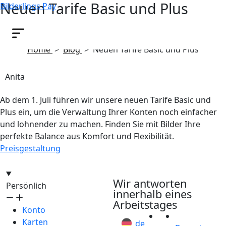
Neuen Tarife Basic und Plus
Bilderlings Pay
Juni 29, 2026
Home
>
Blog
>
Neuen Tarife Basic und Plus
Anita
Ab dem 1. Juli führen wir unsere neuen Tarife Basic und
Plus ein, um die Verwaltung Ihrer Konten noch einfacher
und lohnender zu machen. Finden Sie mit Bilder Ihre
perfekte Balance aus Komfort und Flexibilität.
Preisgestaltung
hello@bilder.io
Wir antworten
Persönlich
innerhalb eines
Arbeitstages
Konto
Karten
de