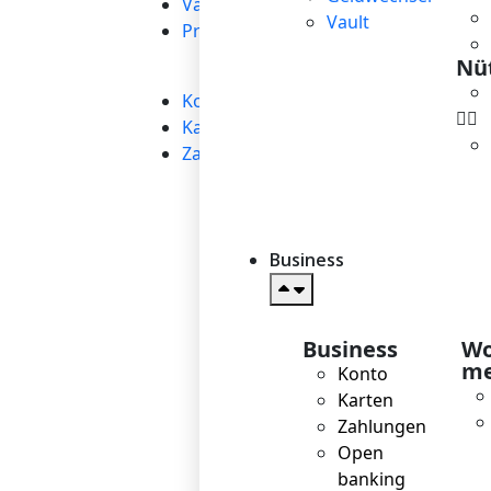
Vault
Vault
Preisgestaltung
Nüt
Business
→
Konto
Karten
Zahlungen
Business
Business
Wo
me
Konto
Karten
Zahlungen
Open
banking