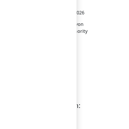
© Bilderlings Pay Limited 2026
Bilderlings Pay Limited ist von
der Financial Conduct Authority
(
900637
) im Vereinigten
ungen
Königreich unter der
Unternehmensnummer
09908958
zugelassen und
unterliegt deren Aufsicht.
Registrieren Sie sich
Einloggen
Holen Sie sich die App
Region auswählen:
UK/EUROPE
US