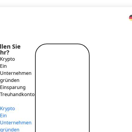
Home
>
Blog
>
Freunde einladen
len Sie
hr?
Mehr lesen
Krypto
→
Ein
Unternehmen
gründen
Einsparung
Mehr
ofortige Open-Banking-
Treuhandkonto
ahlungen
Über uns
in Unternehmen gründen
Kontakt
Krypto
reisgestaltung
Werden Sie Partner
Ein
Karriere
tech
→
Unternehmen
Sicherheit​
gründen
ür Fintech