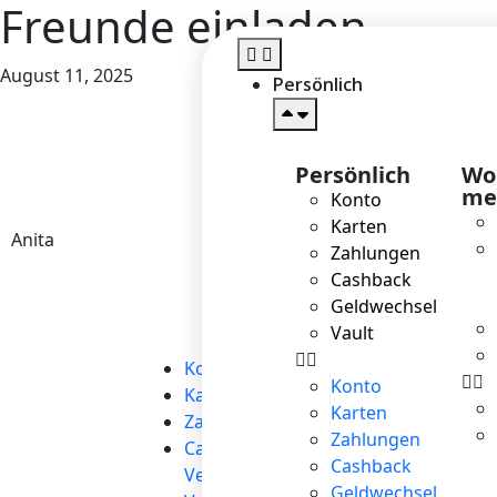
Freunde einladen
August 11, 2025
Persönlich
Persönlich
Wol
me
Konto
Karten
Anita
Zahlungen
Cashback
Geldwechsel
Vault
Persönlich
→
S
Konto
Z
Konto
Karten
E
Karten
Zahlungen
P
Zahlungen
Cashback und
Fin
Cashback
Vergünstigungen
Geldwechsel
F