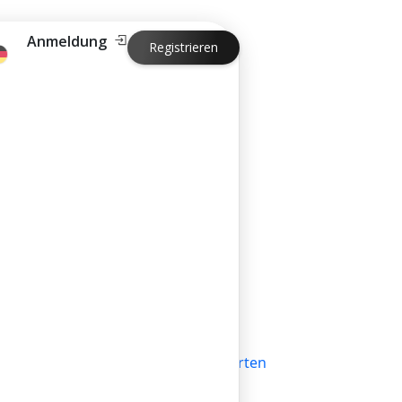
Anmeldung
Registrieren
hello@bilder.io
Wir antworten
innerhalb eines
Arbeitstages
Bewerten
de
Sie uns