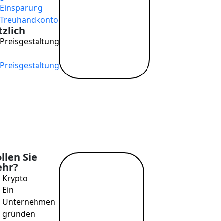
Hilfe
Einsparung
Blog
Treuhandkonto
zlich
Juristische
Preisgestaltung
Dokumente
→
Website-Bedingungen
Preisgestaltung
Datenschutzbestimm
llen Sie
hr?
Mehr
Krypto
lesen →
Ein
Unternehmen
gründen