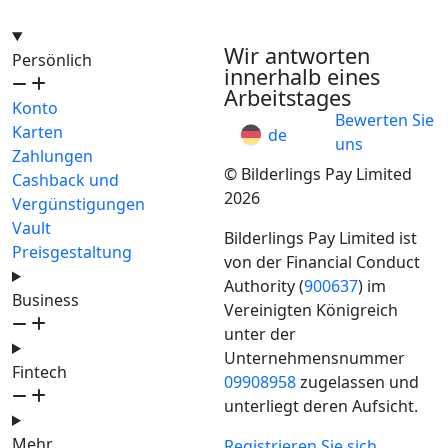
hello@bilder.io
Wir antworten
Persönlich
innerhalb eines
Arbeitstages
Konto
Bewerten Sie
Karten
de
uns
Zahlungen
© Bilderlings Pay Limited
Cashback und
2026
Vergünstigungen
Vault
Bilderlings Pay Limited ist
Preisgestaltung
von der Financial Conduct
Authority (
900637
) im
Business
Vereinigten Königreich
unter der
Unternehmensnummer
Fintech
09908958
zugelassen und
unterliegt deren Aufsicht.
Mehr
Registrieren Sie sich