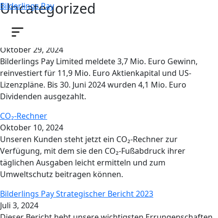
Uncategorized
Bilderlings Pay
14 posts
Abschluss der 6-monatigen Finanzprüfung
Oktober 29, 2024
Bilderlings Pay Limited meldete 3,7 Mio. Euro Gewinn,
reinvestiert für 11,9 Mio. Euro Aktienkapital und US-
Lizenzpläne. Bis 30. Juni 2024 wurden 4,1 Mio. Euro
Dividenden ausgezahlt.
CO₂-Rechner
Oktober 10, 2024
Unseren Kunden steht jetzt ein CO₂-Rechner zur
Verfügung, mit dem sie den CO₂-Fußabdruck ihrer
täglichen Ausgaben leicht ermitteln und zum
Umweltschutz beitragen können.
Bilderlings Pay Strategischer Bericht 2023
Juli 3, 2024
Dieser Bericht hebt unsere wichtigsten Errungenschaften