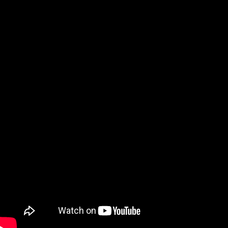
Счет
Карты
По
Платежи
Кэшбэк и
бонусы
Обмен
валют
Копилка
Бизнес
Бизнес
Х
б
Счет
Карты
Платежи