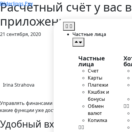
Расчётный счёт у вас 
Bilderlings Pay
приложение
21 сентября, 2020
Частные лица
Главная
>
Блог
Частные
Хо
лица
бо
Счет
Карты
Irina Strahova
Платежи
Кэшбэк и
бонусы
Управлять финансами и совершать основные операции по
Обмен
какие функции уже доступны в приложении, и скачивайт
валют
Копилка
Удобный вход и быстрые п