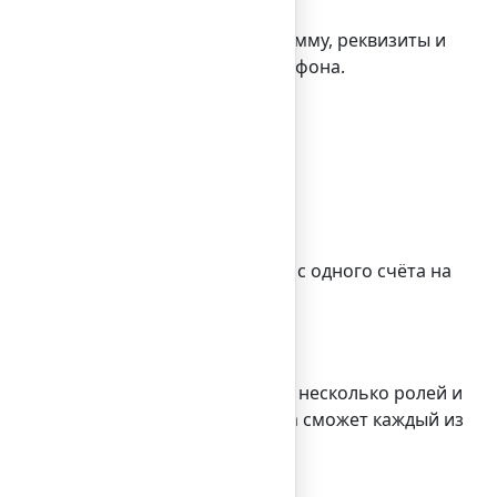
ревод, вам достаточно ввести сумму, реквизиты и
ц, в зависимости от модели смартфона.
ин день.
ную вам сумму, а переключиться с одного счёта на
ских лиц, позволяющий выделить несколько ролей и
в соответствии с уровнем доступа сможет каждый из