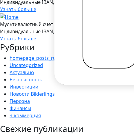
Индивидуальные IBAN, 19 валют, платежы SEPA/ SEPA Ins
Узнать больше
Мультивалютный счёт в Bilderlings
Индивидуальные IBAN, 19 валют, платежы SEPA/ SEPA Ins
Узнать больше
Рубрики
homepage_posts_ru
Uncategorized
Актуально
Безопасность
Инвестиции
Новости Bilderlings
Персона
Финансы
Э-коммерция
Свежие публикации