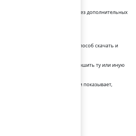
прямо в мобильном приложении, без дополнительных
 платежей, удобный и быстрый способ скачать и
ось задумываться о том, как совершить ту или иную
г быстрее, проще, удобнее, но и показывает,