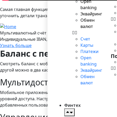
Open
banking
Самая главная функция приложения — это, конечно, пр
Эквайринг
уточнить детали транзакции. Для входа в систему испо
Обмен
валют
Мультивалютный счёт в Bilderlings
Счет
Индивидуальные IBAN, 19 валют, платежы SEPA/ SEPA Ins
Карты
Узнать больше
Баланс с первого взгляда
Платежи
П
Open
Смотреть баланс с мобильного устройства гораздо быст
banking
другой можно в два касания.
Эквайринг
Обмен
Мультидоступ и роли польз
валют
Мобильное приложение предполагает также разграниче
уровней доступа. Настроить роли пользователей необх
добавленных пользователей.
Финтех