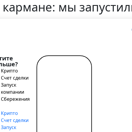
в кармане: мы запусти
>
Расчётный счёт у вас в кармане: мы запустили мобил
тите
льше?
Читать
Крипто
далее →
Счет сделки
Запуск
компании
Сбережения
 счёту стало ещё проще: теперь клиенты Bilderlings м
е его в
AppStore
и
GooglePlay
.
Крипто
Счет сделки
латежи
Запуск