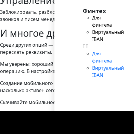
Управление картой Mastercar
Финтех
Заблокировать, разблокировать, восстановить пин-код
Для
звонков и писем менеджеру.
финтеха
И многое другое
Виртуальный
IBAN
Среди других опций — выписка по счёту с учётом филь
переслать реквизиты.
Для
финтеха
Мы уверены: хороший сервис должен быть удобен настол
Виртуальный
операцию. В настройках доступны пять языков, а интер
IBAN
Создание мобильного приложения — это большой шаг для
насколько активен сегодня финтех и как велики его пер
Скачивайте мобильное приложение Bilderlings в
AppSto