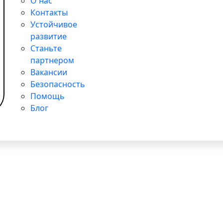
О нас
tant / SWIFT, выгодный обмен, удалённое открытие за од
Контакты
Устойчивое
развитие
Станьте
tant / SWIFT, выгодный обмен, удалённое открытие за од
партнером
Вакансии
Безопасность
Помощь
Блог