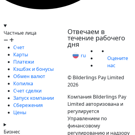
hello@bilder.io
Отвечаем в
Частные лица
течение рабочего
дня
Счет
Карты
ru
Оцените
Платежи
нас
Кэшбэк и бонусы
Обмен валют
© Bilderlings Pay Limited
Копилка
2026
Счет сделки
Компания Bilderlings Pay
Запуск компании
Limited авторизована и
Сбережения
регулируется
Цены
Управлением по
финансовому
Бизнес
регулированию и надзору