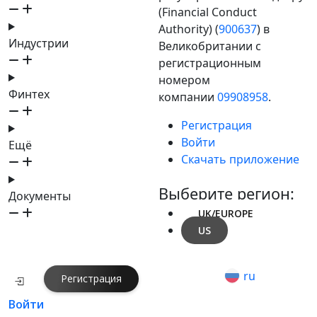
(Financial Conduct
Authority) (
900637
) в
Индустрии
Великобритании с
регистрационным
номером
Финтех
компании
09908958
.
Регистрация
Войти
Ещё
Скачать приложение
Выберите регион:
Документы
UK/EUROPE
US
ru
Регистрация
Войти