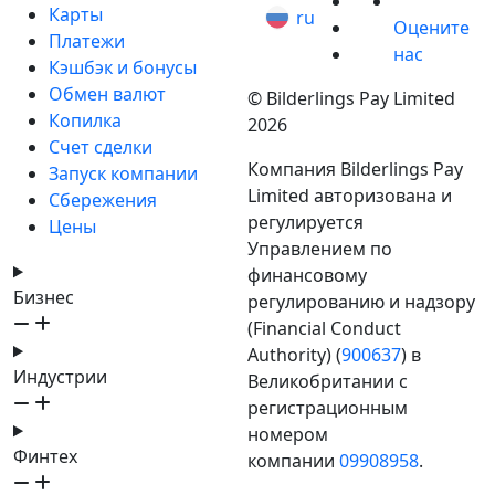
Карты
ru
Оцените
Платежи
нас
Кэшбэк и бонусы
Обмен валют
© Bilderlings Pay Limited
Копилка
2026
Счет сделки
Компания Bilderlings Pay
Запуск компании
Limited авторизована и
Сбережения
регулируется
Цены
Управлением по
финансовому
Бизнес
регулированию и надзору
(Financial Conduct
Authority) (
900637
) в
Индустрии
Великобритании с
регистрационным
номером
Финтех
компании
09908958
.