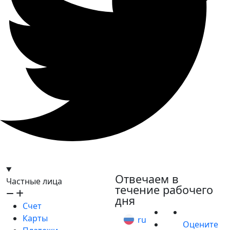
hello@bilder.io
Отвечаем в
Частные лица
течение рабочего
дня
Счет
Карты
ru
Оцените