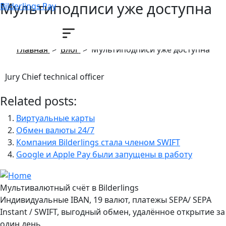
Мультиподписи уже доступна
Bilderlings Pay
23 августа, 2023
Главная
>
Блог
>
Мультиподписи уже доступна
Jury Chief technical officer
Related posts:
Виртуальные карты
Обмен валюты 24/7
Компания Bilderlings стала членом SWIFT
Google и Apple Pay были запущены в работу
Мультивалютный счёт в Bilderlings
Индивидуальные IBAN, 19 валют, платежы SEPA/ SEPA
Instant / SWIFT, выгодный обмен, удалённое открытие за
один день.