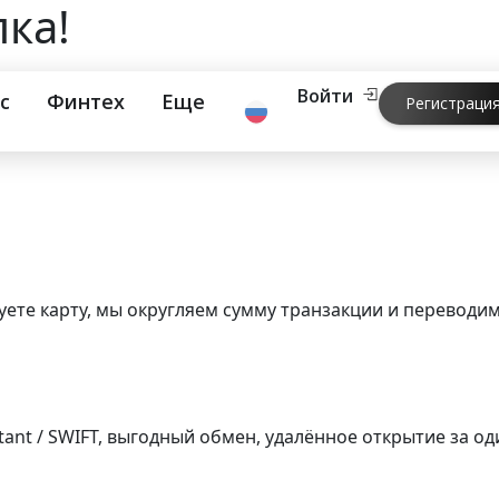
ка!
Войти
с
Финтех
Еще
Регистраци
Главная
>
Блог
>
Новая функция – копилка!
уете карту, мы округляем сумму транзакции и переводим
tant / SWIFT, выгодный обмен, удалённое открытие за од