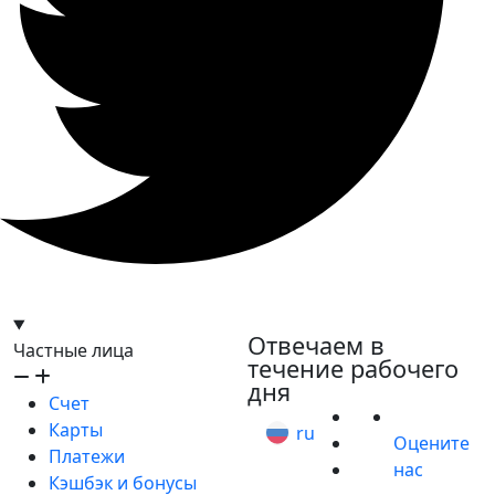
hello@bilder.io
Отвечаем в
Частные лица
течение рабочего
дня
Счет
Карты
ru
Оцените
Платежи
нас
Кэшбэк и бонусы