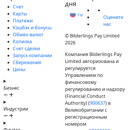
дня
Счет
Карты
ru
Оцените
Платежи
нас
Кэшбэк и бонусы
Обмен валют
© Bilderlings Pay Limited
Копилка
2026
Счет сделки
Компания Bilderlings Pay
Запуск компании
Limited авторизована и
Сбережения
регулируется
Цены
Управлением по
финансовому
Бизнес
регулированию и надзору
(Financial Conduct
Authority) (
900637
) в
Индустрии
Великобритании с
регистрационным
номером
Финтех