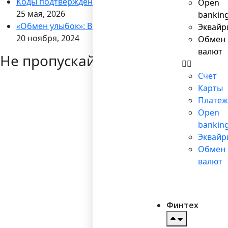
Коды подтверждения через WhatsApp
Open
25 мая, 2026
bankin
«Обмен улыбок»: Bilderlings запускает кампанию по
Эквайр
20 ноября, 2024
Обмен
валют
Не пропускайте новости
Счет
Карты
Платеж
Open
bankin
Эквайр
Обмен
валют
Финтех