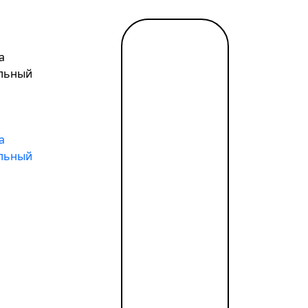
Читать
а
далее
→
льный
а
льный