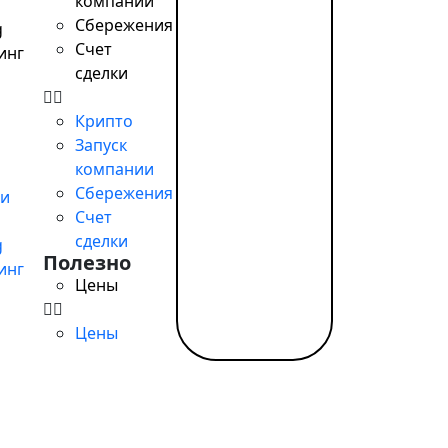
компании
Сбережения
g
Счет
 поддержке детей в больницах
инг
сделки
Крипто
Запуск
компании
Сбережения
и
Счет
сделки
g
Полезно
инг
Цены
Цены