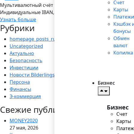
Счет
Мультивалютный счёт в Bilderlings
Карты
Индивидуальные IBAN, 19 валют, платежы SEPA/ SEPA Ins
Платежи
Узнать больше
Кэшбэк 
Рубрики
бонусы
Обмен
homepage_posts_ru
валют
Uncategorized
Копилка
Актуально
Безопасность
Инвестиции
Новости Bilderlings
Персона
Бизнес
Финансы
Э-коммерция
Бизнес
Свежие публикации
Счет
MONEY2020
Карты
27 мая, 2026
Платеж