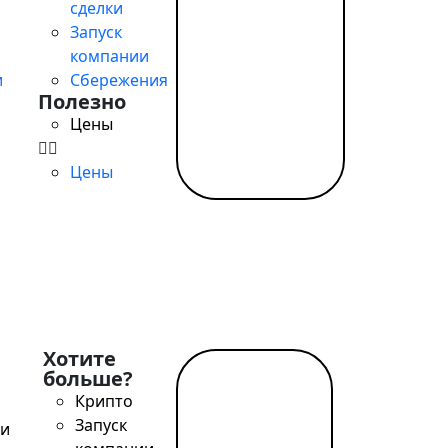
сделки
Запуск
tant / SWIFT, выгодный обмен, удалённое открытие за од
компании
и
Сбережения
Полезно
Цены
Цены
Хотите
больше?
Читать
Крипто
далее
Запуск
→
и