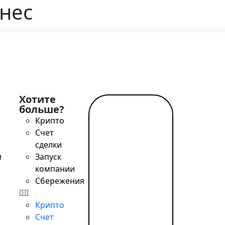
знес
Главная
>
Блог
>
Где деньги делают бизнес
Хотите
больше?
Читать
Крипто
далее →
Счет
20 является сердцем глобальной экосистемы финтеха. 
сделки
Амстердаме с 4 по 6 июня 2024 года.
и
Запуск
компании
Сбережения
tant / SWIFT, выгодный обмен, удалённое открытие за од
Крипто
Счет