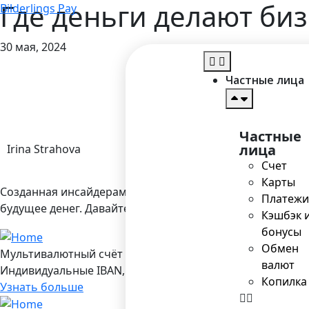
Где деньги делают би
Bilderlings Pay
30 мая, 2024
Частные лица
Частные
лица
Irina Strahova
Счет
Карты
Созданная инсайдерами индустрии, выставка Money20/
Платежи
будущее денег. Давайте общаться на стенде Nr. 1F136 в 
Кэшбэк 
бонусы
Обмен
Мультивалютный счёт в Bilderlings
валют
Индивидуальные IBAN, 19 валют, платежы SEPA/ SEPA Ins
Копилка
Узнать больше