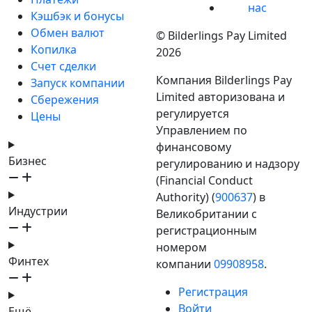
нас
Кэшбэк и бонусы
Обмен валют
© Bilderlings Pay Limited
Копилка
2026
Счет сделки
Компания Bilderlings Pay
Запуск компании
Limited авторизована и
Сбережения
регулируется
Цены
Управлением по
финансовому
Бизнес
регулированию и надзору
(Financial Conduct
Authority) (
900637
) в
Индустрии
Великобритании с
регистрационным
номером
Финтех
компании
09908958
.
Регистрация
Войти
Ещё