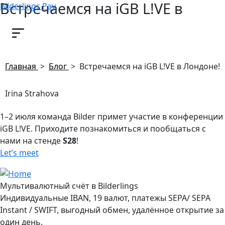
Встречаемся на iGB L!VE в
Bilderlings Pay
Лондоне!
26 июня, 2026
Главная
>
Блог
>
Встречаемся на iGB L!VE в Лондоне!
Irina Strahova
1–2 июля команда Bilder примет участие в конференции
iGB L!VE. Приходите познакомиться и пообщаться с
нами на стенде
S28
!
Let’s meet
Мультивалютный счёт в Bilderlings
Индивидуальные IBAN, 19 валют, платежы SEPA/ SEPA
Instant / SWIFT, выгодный обмен, удалённое открытие за
один день.