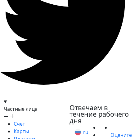
hello@bilder.io
Отвечаем в
Частные лица
течение рабочего
дня
Счет
Карты
ru
Оцените
Платежи