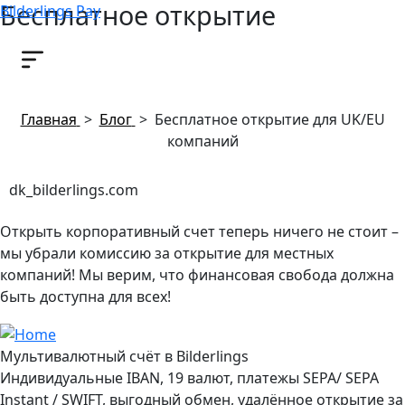
Бесплатное открытие
Bilderlings Pay
для UK/EU компаний
30 октября, 2023
Главная
>
Блог
>
Бесплатное открытие для UK/EU
компаний
dk_bilderlings.com
Открыть корпоративный счет теперь ничего не стоит –
мы убрали комиссию за открытие для местных
компаний! Мы верим, что финансовая свобода должна
быть доступна для всех!
Мультивалютный счёт в Bilderlings
Индивидуальные IBAN, 19 валют, платежы SEPA/ SEPA
Instant / SWIFT, выгодный обмен, удалённое открытие за