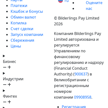
ru
Оцените
Платежи
нас
Кэшбэк и бонусы
Обмен валют
© Bilderlings Pay Limited
Копилка
2026
Счет сделки
Компания Bilderlings Pay
Запуск компании
Limited авторизована и
Сбережения
регулируется
Цены
Управлением по
финансовому
Бизнес
регулированию и надзору
(Financial Conduct
Authority) (
900637
) в
Индустрии
Великобритании с
регистрационным
номером
Финтех
компании
09908958
.
Регистрация