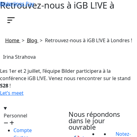
Retrouvez-nous à iGB L!VE à
Bilderlings Pay
Londres !
June 26, 2026
Home
>
Blog
>
Retrouvez-nous à iGB L!VE à Londres !
Irina Strahova
Les 1er et 2 juillet, l’équipe Bilder participera à la
conférence iGB L!VE. Venez nous rencontrer sur le stand
S28
!
Let’s meet
hello@bilder.io
Nous répondons
Personnel
dans le jour
ouvrable
Compte
Notez-