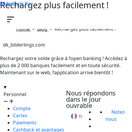
Rechargez plus facilement !
Bilderlings Pay
December 10, 2024
Home
>
Blog
>
Rechargez plus facilement !
dk_bilderlings.com
Rechargez votre solde grâce à l’open banking ! Accédez à
plus de 2 000 banques facilement et en toute sécurité.
Maintenant sur le web, l’application arrive bientôt !
hello@bilder.io
Nous répondons
Personnel
dans le jour
ouvrable
Compte
Notez-
Cartes
fr
nous
Paiements
Cashback et avantages