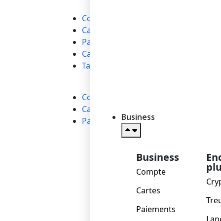
Personnel
→
B
Compte
L
Cartes
T
Paiements
Fin
Cashback et avantages
P
Tarification
Entreprises
→
Compte
Cartes
Business
Paiements
Business
En
pl
Compte
Cry
Cartes
Tre
Paiements
Lan