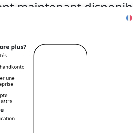
ont maintenant disponib
me
>
Blog
>
Les transferts en GBP sont maintenant disponi
ore plus?
tés
En savoir
plus →
uhandkonto
er une
eprise
pte
estre
le
fication