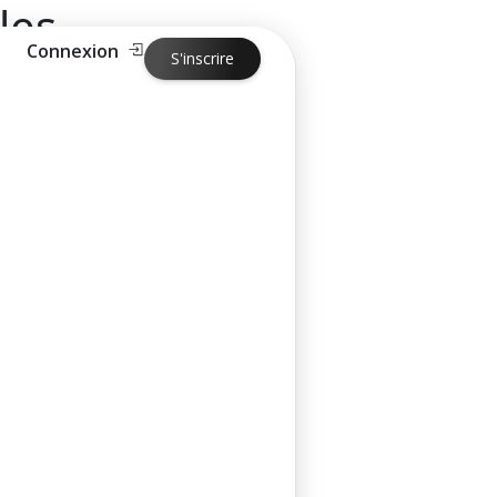
les
Connexion
S'inscrire
bles