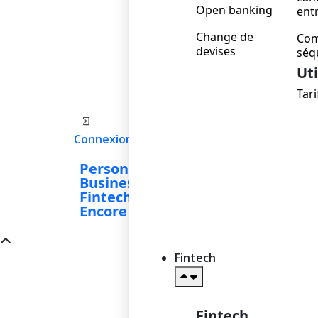
Open banking
ent
Change de
Co
devises
séq
Uti
Tari
S'inscrire
Connexion
Personnel
Business
Fintech
Encore
Fintech
Fintech