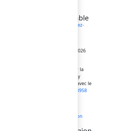
ns
hello@bilder.io
Nous répondons
dans le jour ouvrable
Notez-
fr
nous
© Bilderlings Pay Limited 2026
Bilderlings Pay Limited est
autorisé et réglementé par la
n du
Financial Conduct Authority
(
900637
) au Royaume-Uni avec le
alité
numéro d’entreprise
09908958
S'inscrire
Se connecter
Télécharger l'application
Choisissez une région