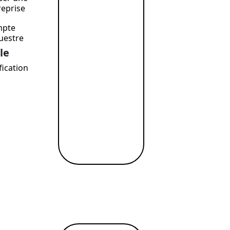
reprise
mpte
uestre
le
fication