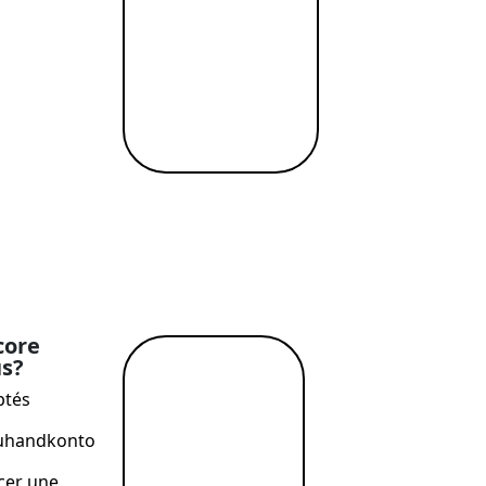
Plus d'informatio
anque ouverte
ancer une entreprise
A propos de nous
arification
Contactez-nous
Devenir partenaire
tech
→
Carrières
our fintech
Aide
Blog
Documents
juridiques
→
Conditions d'utilisatio
site web
Politique de confidenti
core
us?
En savoir
ptés
plus →
uhandkonto
cer une