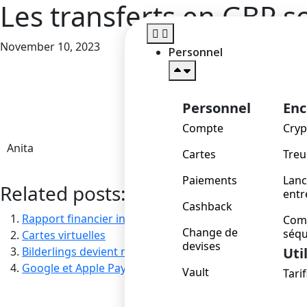
Les transferts en GBP s
November 10, 2023
Personnel
Ho
Personnel
Enc
Compte
Cryp
Anita
Cartes
Tre
Paiements
Lanc
Related posts:
entr
Cashback
Rapport financier intermédiaire 2021
Com
Change de
séqu
Cartes virtuelles
devises
Bilderlings devient membre de SWIFT
Uti
Google et Apple Pay ont été lancés récemment
Vault
Tari