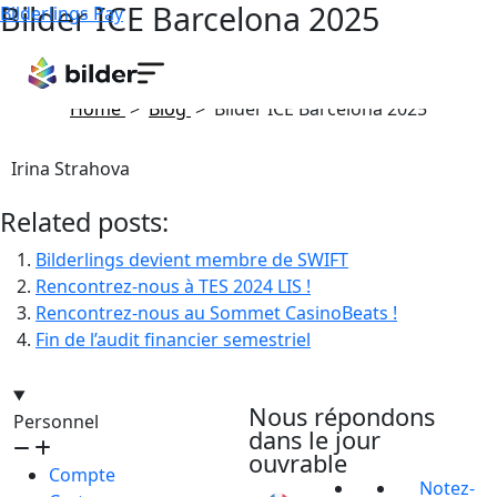
Bilder ICE Barcelona 2025
Bilderlings Pay
January 16, 2025
Home
>
Blog
>
Bilder ICE Barcelona 2025
Irina Strahova
Related posts:
Bilderlings devient membre de SWIFT
Rencontrez-nous à TES 2024 LIS !
Rencontrez-nous au Sommet CasinoBeats !
Fin de l’audit financier semestriel
hello@bilder.io
Nous répondons
Personnel
dans le jour
ouvrable
Compte
Notez-