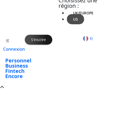
Choisissez une
région :
UK/EUROPE
US
fr
S'inscrire
Connexion
Personnel
Business
Fintech
Encore