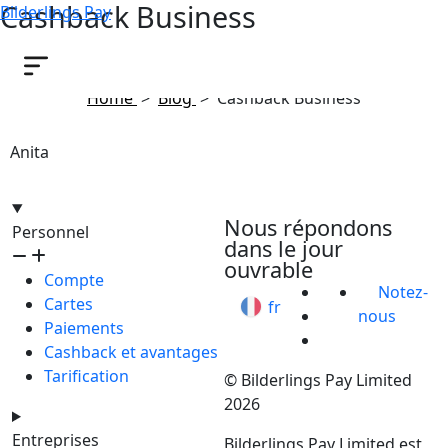
Cashback Business
Bilderlings Pay
March 1, 2024
Home
>
Blog
>
Cashback Business
Anita
hello@bilder.io
Nous répondons
Personnel
dans le jour
ouvrable
Compte
Notez-
Cartes
fr
nous
Paiements
Cashback et avantages
Tarification
© Bilderlings Pay Limited
2026
Entreprises
Bilderlings Pay Limited est