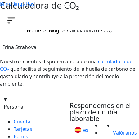
Calculadora de CO₂
Bilderlings Pay
octubre 10, 2024
Home
>
Blog
>
Calculadora de CO₂
Irina Strahova
Nuestros clientes disponen ahora de una
calculadora de
CO₂
que facilita el seguimiento de la huella de carbono del
gasto diario y contribuye a la protección del medio
ambiente.
hello@bilder.io
Respondemos en el
Personal
plazo de un día
laborable
Cuenta
Tarjetas
es
Valóranos
Pagos